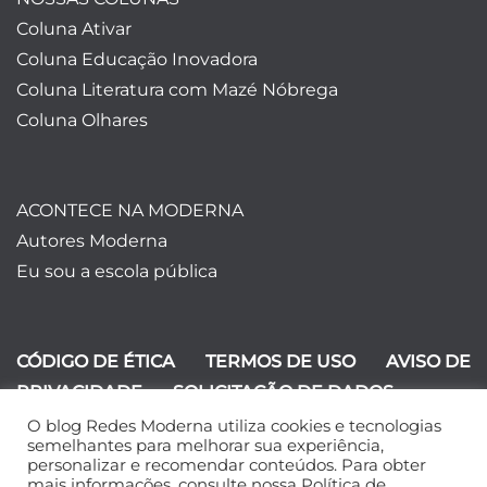
Coluna Ativar
Coluna Educação Inovadora
Coluna Literatura com Mazé Nóbrega
Coluna Olhares
ACONTECE NA MODERNA
Autores Moderna
Eu sou a escola pública
CÓDIGO DE ÉTICA
TERMOS DE USO
AVISO DE
PRIVACIDADE
SOLICITAÇÃO DE DADOS
O blog Redes Moderna utiliza cookies e tecnologias
©Editora Moderna 2024. Todos os
semelhantes para melhorar sua experiência,
personalizar e recomendar conteúdos. Para obter
direitos reservados.
mais informações, consulte nossa Política de