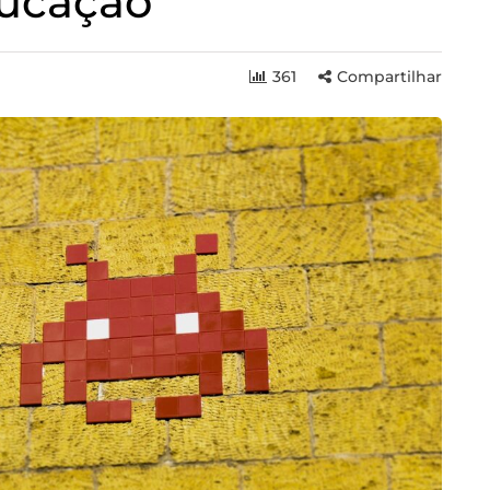
ducação
361
Compartilhar