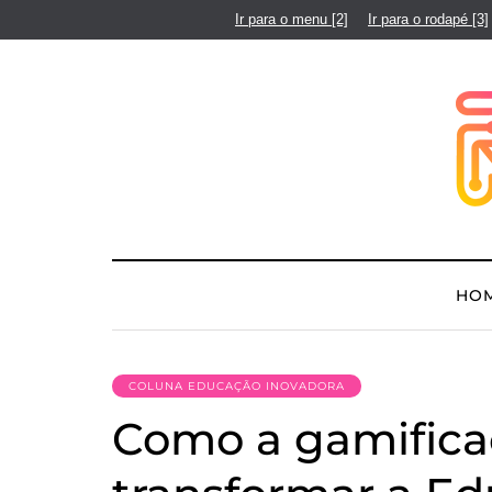
Ir para o menu
[2]
Ir para o rodapé
[3]
HO
COLUNA EDUCAÇÃO INOVADORA
Como a gamifica