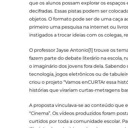
que os alunos possam explorar os espaços e
decifradas. Essas pistas podem ser coloca
objetos. O formato pode ser de uma caça 
primeiro uma pesquisa na internet ou livro
instigados a trocar ideias com os colegas, r
O professor Jayse Antonio[1] trouxe os tema
fazem parte do debate literário na escola
o imaginário dos jovens fora dela. Sabend
tecnologia, jogos eletrônicos ou de tabuleiro,
criou o projeto “Vamos enCURTAr essa histór
histórias que virariam curtas-metragens b
A proposta vinculava-se ao conteúdo que e
“Cinema”. Os vídeos produzidos foram posta
curtidos por toda a comunidade escolar. Par