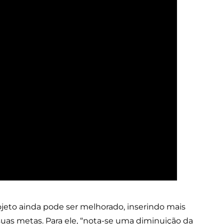
ojeto ainda pode ser melhorado, inserindo mais
suas metas. Para ele, “nota-se uma diminuição da