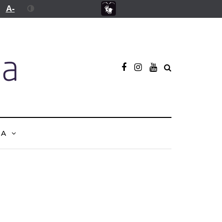
A-
NA