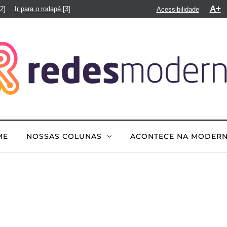
A+
[2]
Ir para o rodapé
[3]
Acessibilidade
ME
NOSSAS COLUNAS
ACONTECE NA MODER