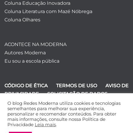
Coluna Educação Inovadora
Coluna Literatura com Mazé Nóbrega
Coluna Olhares
ACONTECE NA MODERNA
Autores Moderna
Eu sou a escola pública
CÓDIGO DE ÉTICA
TERMOS DE USO
AVISO DE
PRIVACIDADE
SOLICITAÇÃO DE DADOS
O blog Redes Moderna utiliza cookies e tecnologias
©Editora Moderna 2024. Todos os
semelhantes para melhorar sua experiência,
personalizar e recomendar conteúdos. Para obter
direitos reservados.
mais informações, consulte nossa Política de
Privacidade
Leia mais
.