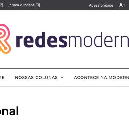
A+
[2]
Ir para o rodapé
[3]
Acessibilidade
ME
NOSSAS COLUNAS
ACONTECE NA MODER
onal