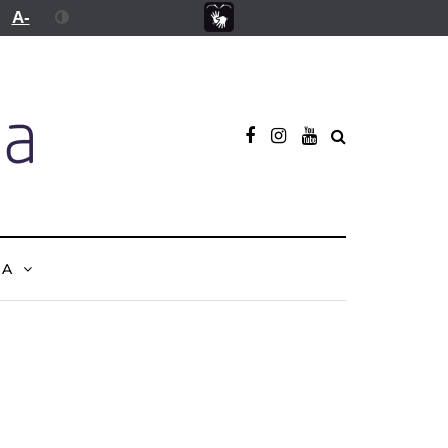
A-
NA